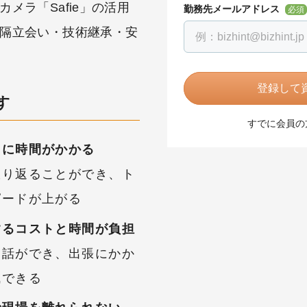
メラ「Safie」の活用
勤務先メールアドレス
必須
隔立会い・技術継承・安
登録して資
す
すでに会員の
明に時間がかかる
振り返ることができ、ト
ピードが上がる
するコストと時間が負担
通話ができ、出張にかか
減できる