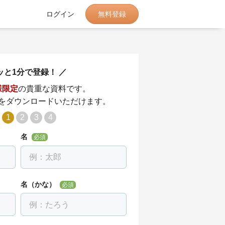
無料登録
ログイン
ッと1分で登録！
様限定
の貴重な資料です。
をダウンロードいただけます。
1
2
3
4
名
必須
名（かな）
必須