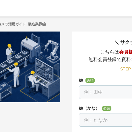
ドカメラ活用ガイド_製造業界編
サク
こちらは
会員
無料会員登録で資料
STEP
姓
必須
姓（かな）
必須