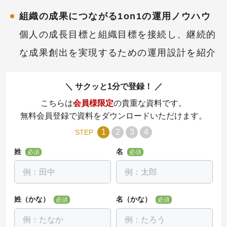
組織の成果につながる1on1の運用ノウハウ
個人の成長目標と組織目標を接続し、継続的
な成果創出を実現するための運用設計を紹介
サクッと1分で登録！
こちらは
会員様限定
の貴重な資料です。
無料会員登録で資料をダウンロードいただけます。
1
2
3
4
STEP
姓
名
必須
必須
姓（かな）
名（かな）
必須
必須