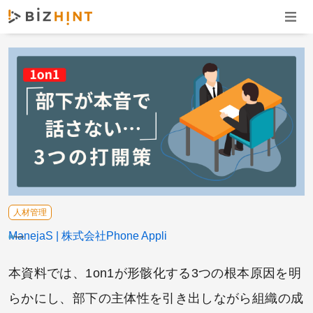
ナビゲ
人材管理
ManejaS
株式会社Phone Appli
本資料では、1on1が形骸化する3つの根本原因を明
らかにし、部下の主体性を引き出しながら組織の成