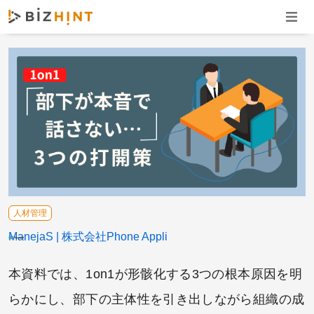
ナビゲ
人材管理
ManejaS
株式会社Phone Appli
本資料では、1on1が形骸化する3つの根本原因を明
らかにし、部下の主体性を引き出しながら組織の成