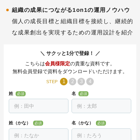
組織の成果につながる1on1の運用ノウハウ
個人の成長目標と組織目標を接続し、継続的
な成果創出を実現するための運用設計を紹介
サクッと1分で登録！
こちらは
会員様限定
の貴重な資料です。
無料会員登録で資料をダウンロードいただけます。
1
2
3
4
STEP
姓
名
必須
必須
姓（かな）
名（かな）
必須
必須