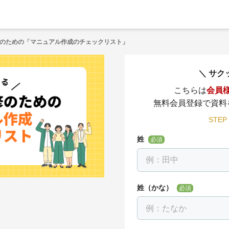
のための「マニュアル作成のチェックリスト」
サク
こちらは
会員
無料会員登録で資料
STEP
姓
必須
姓（かな）
必須