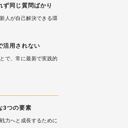
れず同じ質問ばかり
新人が自己解決できる環
で活用されない
とで、常に最新で実践的
な3つの要素
戦力へと成⻑するために