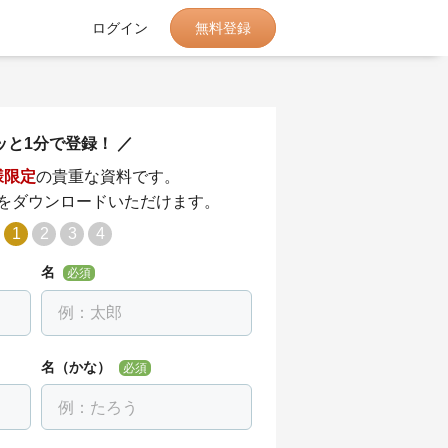
無料登録
ログイン
ッと1分で登録！
様限定
の貴重な資料です。
をダウンロードいただけます。
1
2
3
4
名
必須
名（かな）
必須