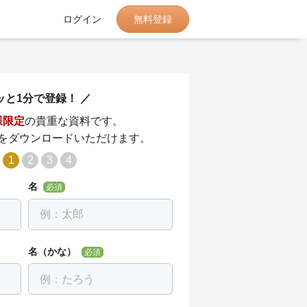
無料登録
ログイン
ッと1分で登録！
様限定
の貴重な資料です。
をダウンロードいただけます。
1
2
3
4
名
必須
名（かな）
必須