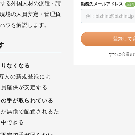
供する外国人材の派遣・請
勤務先メールアドレス
必須
現場の人員安定・管理負
ハウを解説します。
登録して資
す
すでに会員の
足りなくなる
万人の新規登録によ
人員確保が安定する
場の手が取られている
フが無償で配置されるた
集中できる