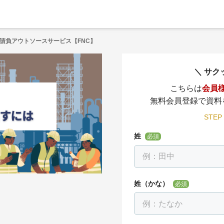
請負アウトソースサービス【FNC】
サク
こちらは
会員
無料会員登録で資料
STEP
姓
必須
姓（かな）
必須