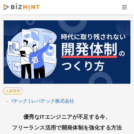
ナビゲ
人材採用
レバテック
レバテック株式会社
優秀なITエンジニアが不足する今、
フリーランス活用で開発体制を強化する方法