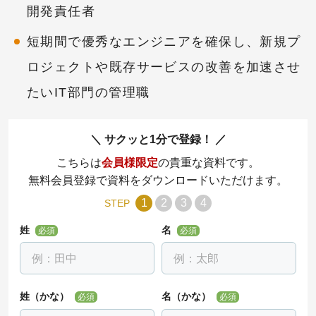
開発責任者
短期間で優秀なエンジニアを確保し、新規プ
ロジェクトや既存サービスの改善を加速させ
たいIT部門の管理職
サクッと1分で登録！
こちらは
会員様限定
の貴重な資料です。
無料会員登録で資料をダウンロードいただけます。
1
2
3
4
STEP
姓
名
必須
必須
姓（かな）
名（かな）
必須
必須