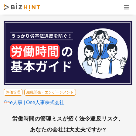
ナビゲ
評価管理
組織開発・エンゲージメント
One人事
One人事株式会社
労働時間の管理ミスが招く法令違反リスク、
あなたの会社は大丈夫ですか?