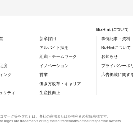
BizHint について
営
新卒採用
事例記事・資料
アルバイト採用
BizHintについて
組織・チームワーク
お知らせ
足度
イノベーション
プライバシーポ
ィング
営業
広告掲載に関す
働き方改革・キャリア
キュリティ
生産性向上
ゴマーク等を含む）は、各社の商標または各権利者の登録商標です。
 logos are trademarks or registered trademarks of their respective owners.