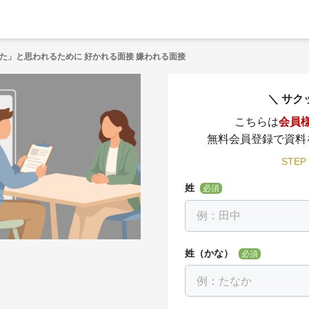
た」と思われるために 好かれる面接 嫌われる面接
サク
こちらは
会員
無料会員登録で資料
STEP
姓
必須
姓（かな）
必須