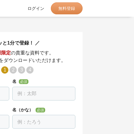
無料登録
ログイン
ッと1分で登録！
様限定
の貴重な資料です。
をダウンロードいただけます。
1
2
3
4
名
必須
名（かな）
必須