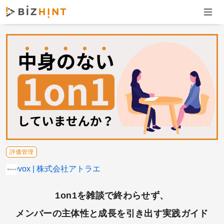
ナビゲ
評価管理
Wevox
株式会社アトラエ
1on1を雑談で終わらせず、
メンバーの主体性と成長を引き出す実践ガイド