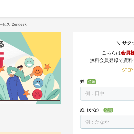
ービス_Zendesk
サク
こちらは
会員
無料会員登録で資料
STEP
姓
必須
姓（かな）
必須