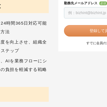
勤務先メールアドレス
必須
と
24時間365日対応可能
登録して資
る方法
足度を向上させ、組織全
すでに会員の
なステップ
る、AIを業務フローにシ
ムの負担を軽減する戦略