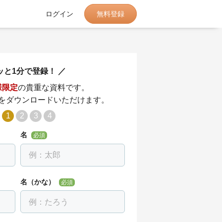
無料登録
ログイン
ッと1分で登録！
様限定
の貴重な資料です。
をダウンロードいただけます。
1
2
3
4
名
必須
名（かな）
必須