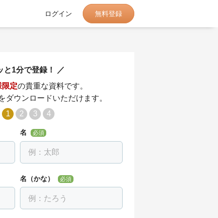
無料登録
ログイン
ッと1分で登録！
様限定
の貴重な資料です。
をダウンロードいただけます。
1
2
3
4
名
必須
名（かな）
必須