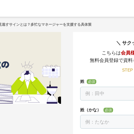
見逃すサインとは？多忙なマネージャーを支援する具体策
サク
こちらは
会員
無料会員登録で資料
STEP
姓
必須
姓（かな）
必須