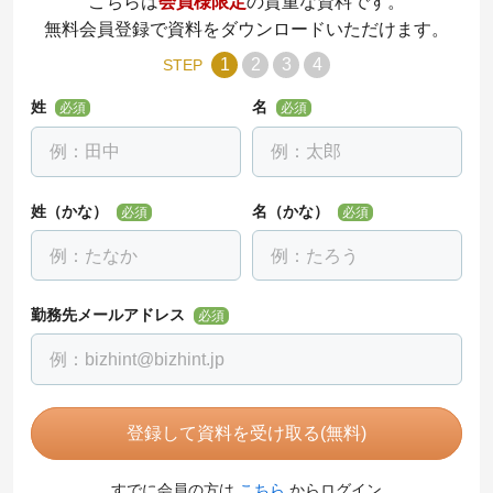
こちらは
会員様限定
の貴重な資料です。
無料会員登録で資料をダウンロードいただけます。
1
2
3
4
STEP
姓
名
必須
必須
姓（かな）
名（かな）
必須
必須
勤務先メールアドレス
必須
登録して資料を受け取る(無料)
すでに会員の方は
こちら
からログイン