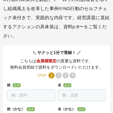
し組織風土を改革した事例やNG行動のセルフチェ
ック表付きで、実践的な内容です。経営課題に直結
するアクションの具体策は、資料p.8〜をご覧くだ
さい。
サクッと1分で登録！
こちらは
会員様限定
の貴重な資料です。
無料会員登録で資料をダウンロードいただけます。
1
2
3
4
STEP
姓
名
必須
必須
姓（かな）
名（かな）
必須
必須