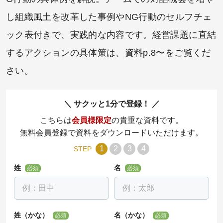
し組織風土を改革した事例やNG行動のセルフチェ
ック表付きで、実践的な内容です。経営課題に直結
するアクションの具体策は、資料p.8〜をご覧くだ
さい。
サクッと1分で登録！
こちらは
会員様限定
の貴重な資料です。
無料会員登録で資料をダウンロードいただけます。
1
2
3
4
STEP
姓
名
必須
必須
姓（かな）
名（かな）
必須
必須