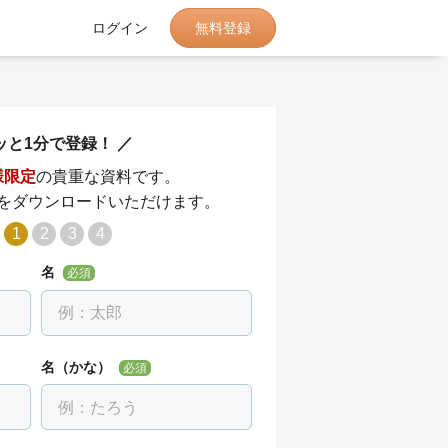
無料登録
ログイン
ッと1分で登録！
様限定
の貴重な資料です。
をダウンロードいただけます。
1
2
3
4
名
必須
名（かな）
必須