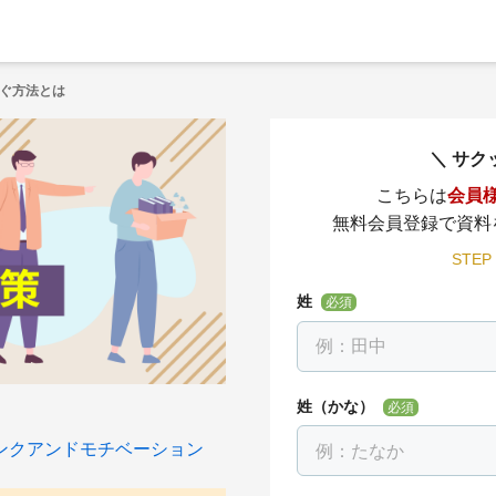
ぐ方法とは
サク
こちらは
会員
無料会員登録で資料
STEP
姓
必須
姓（かな）
必須
ンクアンドモチベーション