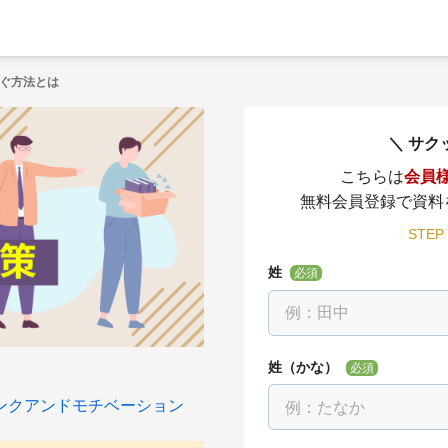
ぐ方法とは
サク
こちらは
会員
無料会員登録で資料
STEP
姓
必須
姓（かな）
必須
ンクアンドモチベーション