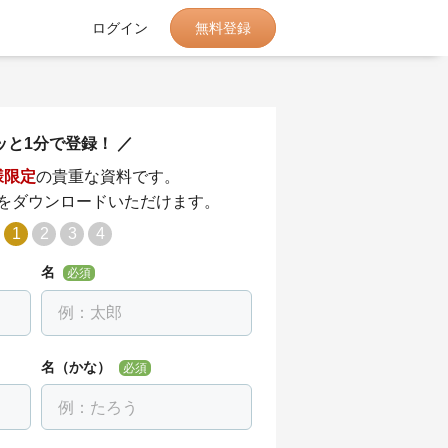
無料登録
ログイン
ッと1分で登録！
様限定
の貴重な資料です。
をダウンロードいただけます。
1
2
3
4
名
必須
名（かな）
必須