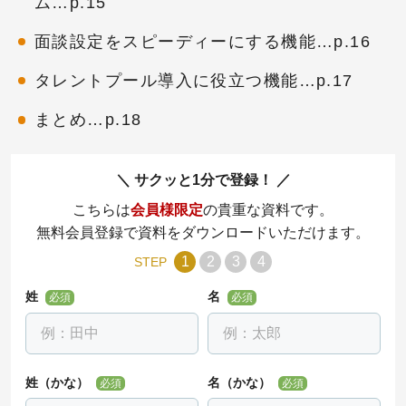
ム…p.15
面談設定をスピーディーにする機能…p.16
タレントプール導入に役立つ機能…p.17
まとめ…p.18
サクッと1分で登録！
こちらは
会員様限定
の貴重な資料です。
無料会員登録で資料をダウンロードいただけます。
1
2
3
4
STEP
姓
名
必須
必須
姓（かな）
名（かな）
必須
必須