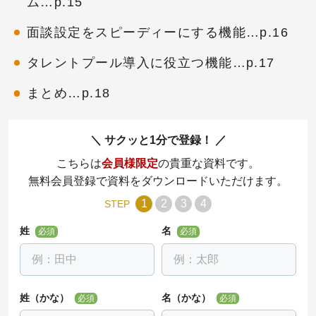
ム…p.15
面談設定をスピーディーにする機能…p.16
タレントプール導入に役立つ機能…p.17
まとめ…p.18
サクッと1分で登録！
こちらは
会員様限定
の貴重な資料です。
無料会員登録で資料をダウンロードいただけます。
1
2
3
4
STEP
姓
名
必須
必須
姓（かな）
名（かな）
必須
必須