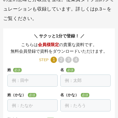
ュレーションも収録しています。詳しくはp.3～を
ご覧ください。
サクッと1分で登録！
こちらは
会員様限定
の貴重な資料です。
無料会員登録で資料をダウンロードいただけます。
1
2
3
4
STEP
姓
名
必須
必須
姓（かな）
名（かな）
必須
必須