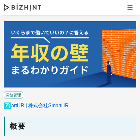
ナビゲ
労務管理
SmartHR
株式会社SmartHR
概要