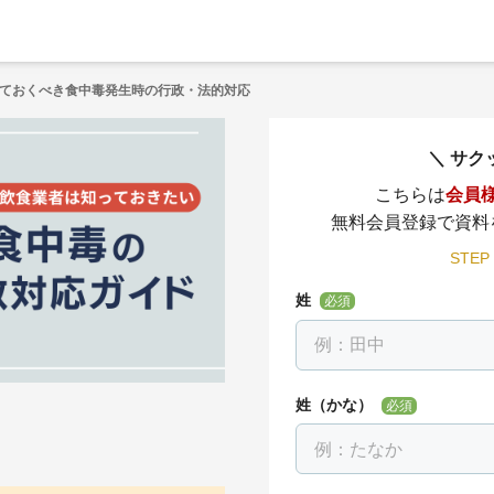
ておくべき⾷中毒発⽣時の⾏政・法的対応
サク
こちらは
会員
無料会員登録で資料
STEP
姓
必須
姓（かな）
必須