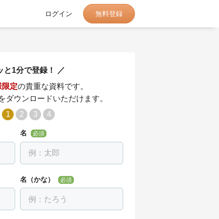
無料登録
ログイン
ッと1分で登録！
様限定
の貴重な資料です。
をダウンロードいただけます。
1
2
3
4
名
必須
名（かな）
必須