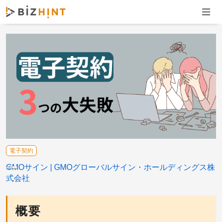
ナビゲ
電子契約
GMOサイン
GMOグローバルサイン・ホールディングス株
式会社
概要