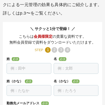
クによる一元管理の効果も具体的にご紹介します。
詳しくはp.3〜をご覧ください。
サクッと1分で登録！
こちらは
会員様限定
の貴重な資料です。
無料会員登録で資料をダウンロードいただけます。
1
2
3
4
STEP
姓
名
必須
必須
姓（かな）
名（かな）
必須
必須
勤務先メールアドレス
必須