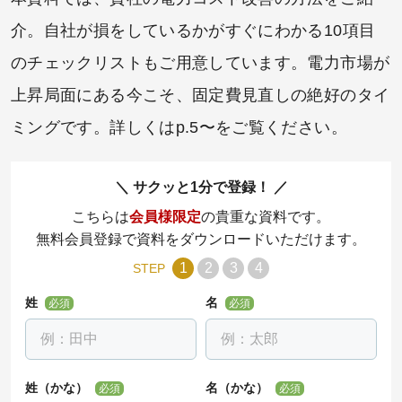
介。自社が損をしているかがすぐにわかる10項目
のチェックリストもご用意しています。電力市場が
上昇局面にある今こそ、固定費見直しの絶好のタイ
ミングです。詳しくはp.5〜をご覧ください。
サクッと1分で登録！
こちらは
会員様限定
の貴重な資料です。
無料会員登録で資料をダウンロードいただけます。
1
2
3
4
STEP
姓
名
必須
必須
姓（かな）
名（かな）
必須
必須