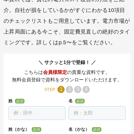
介。自社が損をしているかがすぐにわかる10項目
のチェックリストもご用意しています。電力市場が
上昇局面にある今こそ、固定費見直しの絶好のタイ
ミングです。詳しくはp.5〜をご覧ください。
サクッと1分で登録！
こちらは
会員様限定
の貴重な資料です。
無料会員登録で資料をダウンロードいただけます。
1
2
3
4
STEP
姓
名
必須
必須
姓（かな）
名（かな）
必須
必須