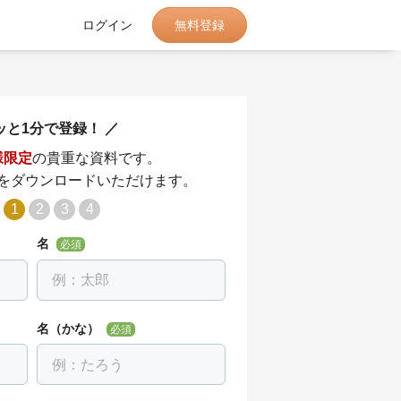
無料登録
ログイン
ッと1分で登録！
様限定
の貴重な資料です。
をダウンロードいただけます。
1
2
3
4
名
必須
名（かな）
必須