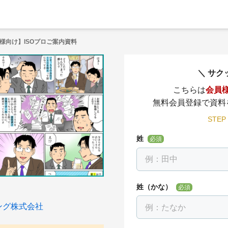
様向け】ISOプロご案内資料
サク
こちらは
会員
無料会員登録で資料
STEP
姓
必須
姓（かな）
必須
ング株式会社