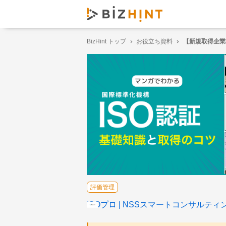
BizHint トップ
お役立ち資料
【新規取得企業
評価管理
ISOプロ
NSSスマートコンサルティ