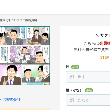
様向け】ISOプロご案内資料
サク
こちらは
会員
無料会員登録で資料
STEP
姓
必須
姓（かな）
必須
ング株式会社