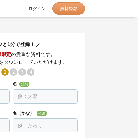
無料登録
ログイン
ッと1分で登録！
様限定
の貴重な資料です。
をダウンロードいただけます。
1
2
3
4
名
必須
名（かな）
必須