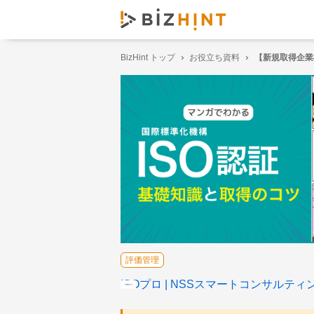
BizHint トップ
お役立ち資料
【新規取得企業
評価管理
ISOプロ
NSSスマートコンサルティ