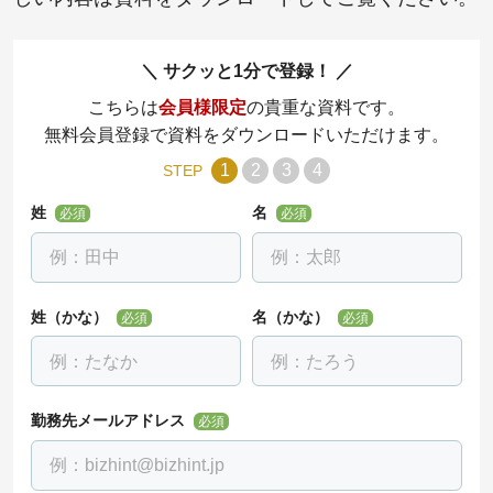
サクッと1分で登録！
こちらは
会員様限定
の貴重な資料です。
無料会員登録で資料をダウンロードいただけます。
1
2
3
4
STEP
姓
名
必須
必須
姓（かな）
名（かな）
必須
必須
勤務先メールアドレス
必須