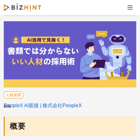
ナビゲ
人材採用
PeopleX AI面接
株式会社PeopleX
概要