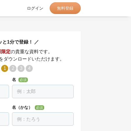
無料登録
ログイン
ッと1分で登録！
様限定
の貴重な資料です。
をダウンロードいただけます。
1
2
3
4
名
必須
名（かな）
必須