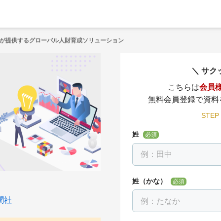
が提供するグローバル人財育成ソリューション
サク
こちらは
会員
無料会員登録で資料
STEP
姓
必須
姓（かな）
必須
聞社