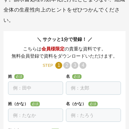
全体の生産性向上のヒントをぜひつかんでくださ
い。
サクッと1分で登録！
こちらは
会員様限定
の貴重な資料です。
無料会員登録で資料をダウンロードいただけます。
1
2
3
4
STEP
姓
名
必須
必須
姓（かな）
名（かな）
必須
必須