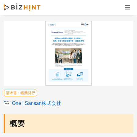
ナビゲ
請求書・帳票発行
Bill One
Sansan株式会社
概要