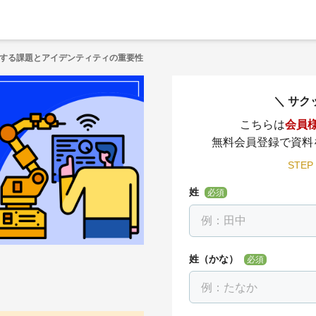
する課題とアイデンティティの重要性
サク
こちらは
会員
無料会員登録で資料
STEP
姓
必須
姓（かな）
必須