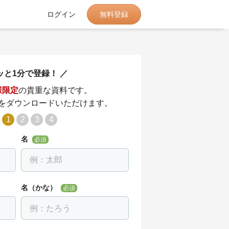
無料登録
ログイン
ッと1分で登録！
様限定
の貴重な資料です。
をダウンロードいただけます。
1
2
3
4
名
必須
名（かな）
必須