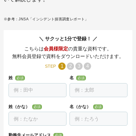
※参考：JNSA「インシデント損害調査レポート」
サクッと1分で登録！
こちらは
会員様限定
の貴重な資料です。
無料会員登録で資料をダウンロードいただけます。
1
2
3
4
STEP
姓
名
必須
必須
姓（かな）
名（かな）
必須
必須
勤務先メールアドレス
必須