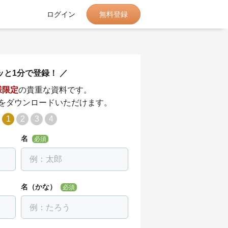
無料登録
ログイン
ッと1分で登録！
様限定
の貴重な資料です。
をダウンロードいただけます。
1
2
3
4
名
必須
名（かな）
必須