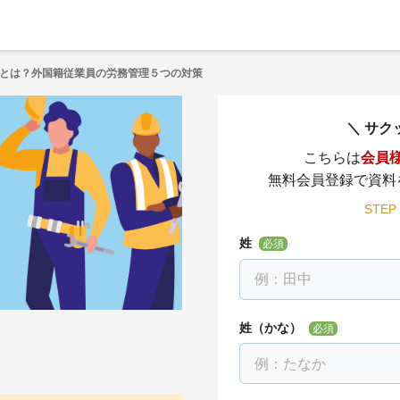
とは？外国籍従業員の労務管理５つの対策
サク
こちらは
会員
無料会員登録で資料
STEP
姓
必須
姓（かな）
必須