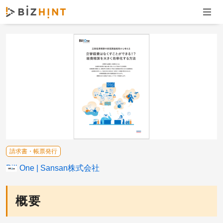
ナビゲ
請求書・帳票発行
Bill One
Sansan株式会社
概要