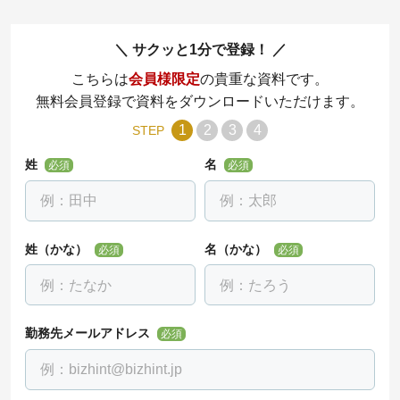
サクッと1分で登録！
こちらは
会員様限定
の貴重な資料です。
無料会員登録で資料をダウンロードいただけます。
1
2
3
4
STEP
姓
名
必須
必須
姓（かな）
名（かな）
必須
必須
勤務先メールアドレス
必須