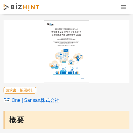
ナビゲ
請求書・帳票発行
Bill One
Sansan株式会社
概要