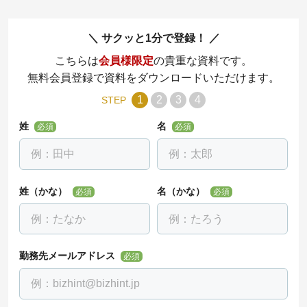
サクッと1分で登録！
こちらは
会員様限定
の貴重な資料です。
無料会員登録で資料をダウンロードいただけます。
1
2
3
4
STEP
姓
名
必須
必須
姓（かな）
名（かな）
必須
必須
勤務先メールアドレス
必須