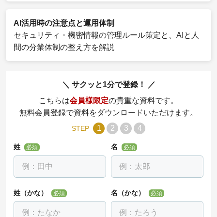
AI活用時の注意点と運用体制
セキュリティ・機密情報の管理ルール策定と、AIと人
間の分業体制の整え方を解説
サクッと1分で登録！
こちらは
会員様限定
の貴重な資料です。
無料会員登録で資料をダウンロードいただけます。
1
2
3
4
STEP
姓
名
必須
必須
姓（かな）
名（かな）
必須
必須