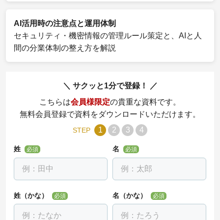
AI活用時の注意点と運用体制
セキュリティ・機密情報の管理ルール策定と、AIと人
間の分業体制の整え方を解説
サクッと1分で登録！
こちらは
会員様限定
の貴重な資料です。
無料会員登録で資料をダウンロードいただけます。
1
2
3
4
STEP
姓
名
必須
必須
姓（かな）
名（かな）
必須
必須