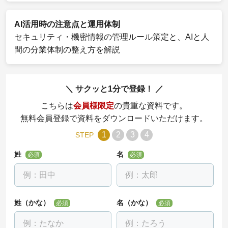
AI活用時の注意点と運用体制
セキュリティ・機密情報の管理ルール策定と、AIと人
間の分業体制の整え方を解説
サクッと1分で登録！
こちらは
会員様限定
の貴重な資料です。
無料会員登録で資料をダウンロードいただけます。
1
2
3
4
STEP
姓
名
必須
必須
姓（かな）
名（かな）
必須
必須