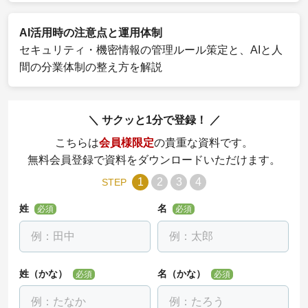
AI活用時の注意点と運用体制
セキュリティ・機密情報の管理ルール策定と、AIと人
間の分業体制の整え方を解説
サクッと1分で登録！
こちらは
会員様限定
の貴重な資料です。
無料会員登録で資料をダウンロードいただけます。
1
2
3
4
STEP
姓
名
必須
必須
姓（かな）
名（かな）
必須
必須