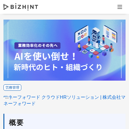
ナビゲ
労務管理
マネーフォワード クラウドHRソリューション
株式会社マ
ネーフォワード
概要