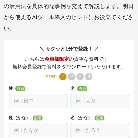
の活用法を具体的な事例を交えて解説します。明日
から使えるAIツール導入のヒントにお役立てくださ
い。
サクッと1分で登録！
こちらは
会員様限定
の貴重な資料です。
無料会員登録で資料をダウンロードいただけます。
1
2
3
4
STEP
姓
名
必須
必須
姓（かな）
名（かな）
必須
必須