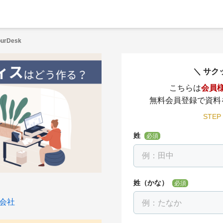
rDesk
サク
こちらは
会員
無料会員登録で資料
STEP
姓
必須
姓（かな）
必須
会社