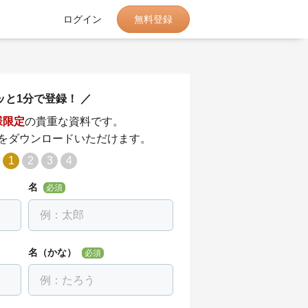
無料登録
ログイン
ッと1分で登録！
様限定
の貴重な資料です。
をダウンロードいただけます。
1
2
3
4
名
必須
名（かな）
必須