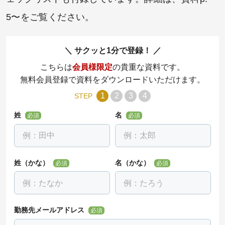
5〜をご覧ください。
サクッと1分で登録！
こちらは
会員様限定
の貴重な資料です。
無料会員登録で資料をダウンロードいただけます。
1
2
3
4
STEP
姓
名
必須
必須
姓（かな）
名（かな）
必須
必須
勤務先メールアドレス
必須