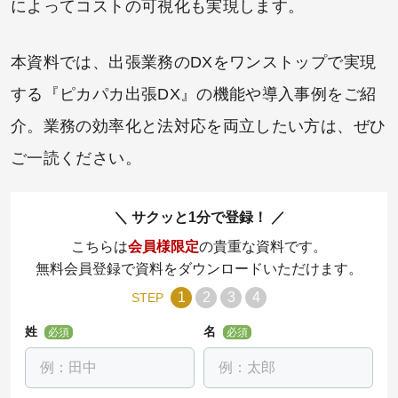
によってコストの可視化も実現します。
本資料では、出張業務のDXをワンストップで実現
する『ピカパカ出張DX』の機能や導入事例をご紹
介。業務の効率化と法対応を両立したい方は、ぜひ
ご一読ください。
サクッと1分で登録！
こちらは
会員様限定
の貴重な資料です。
無料会員登録で資料をダウンロードいただけます。
1
2
3
4
STEP
姓
名
必須
必須