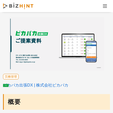
ナビゲ
労務管理
ピカパカ出張DX
株式会社ピカパカ
概要