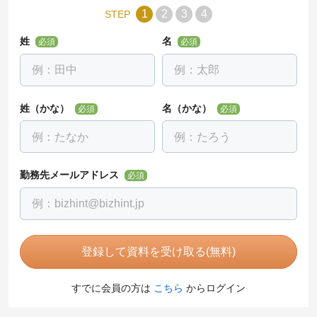
1
2
3
4
STEP
姓
名
必須
必須
姓（かな）
名（かな）
必須
必須
勤務先メールアドレス
必須
登録して資料を受け取る(無料)
すでに会員の方は
こちら
からログイン