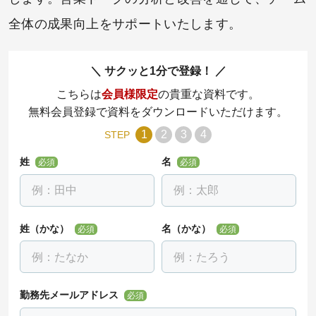
全体の成果向上をサポートいたします。
サクッと1分で登録！
こちらは
会員様限定
の貴重な資料です。
無料会員登録で資料をダウンロードいただけます。
1
2
3
4
STEP
姓
名
必須
必須
姓（かな）
名（かな）
必須
必須
勤務先メールアドレス
必須