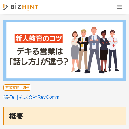
ナビゲ
営業支援・SFA
MiiTel
株式会社RevComm
概要