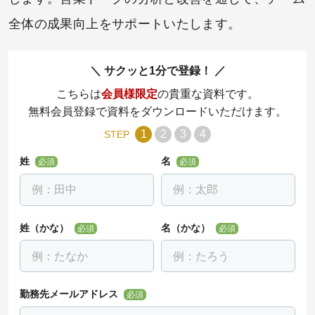
全体の成果向上をサポートいたします。
サクッと1分で登録！
こちらは
会員様限定
の貴重な資料です。
無料会員登録で資料をダウンロードいただけます。
1
2
3
4
STEP
姓
名
必須
必須
姓（かな）
名（かな）
必須
必須
勤務先メールアドレス
必須