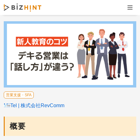
ナビゲ
営業支援・SFA
MiiTel
株式会社RevComm
概要