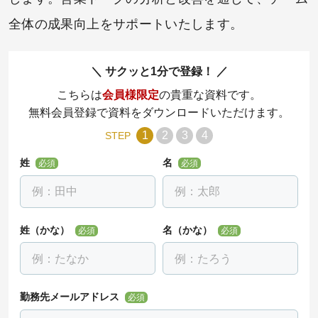
全体の成果向上をサポートいたします。
サクッと1分で登録！
こちらは
会員様限定
の貴重な資料です。
無料会員登録で資料をダウンロードいただけます。
1
2
3
4
STEP
姓
名
必須
必須
姓（かな）
名（かな）
必須
必須
勤務先メールアドレス
必須