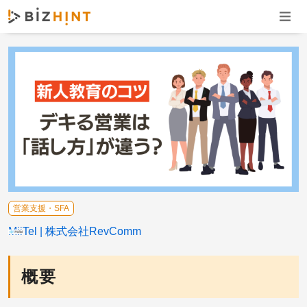
ナビゲ
営業支援・SFA
MiiTel
株式会社RevComm
概要