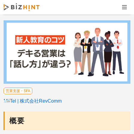
ナビゲ
営業支援・SFA
MiiTel
株式会社RevComm
概要