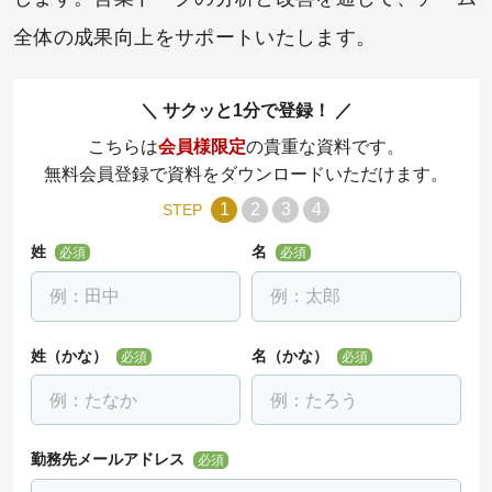
全体の成果向上をサポートいたします。
サクッと1分で登録！
こちらは
会員様限定
の貴重な資料です。
無料会員登録で資料をダウンロードいただけます。
1
2
3
4
STEP
姓
名
必須
必須
姓（かな）
名（かな）
必須
必須
勤務先メールアドレス
必須