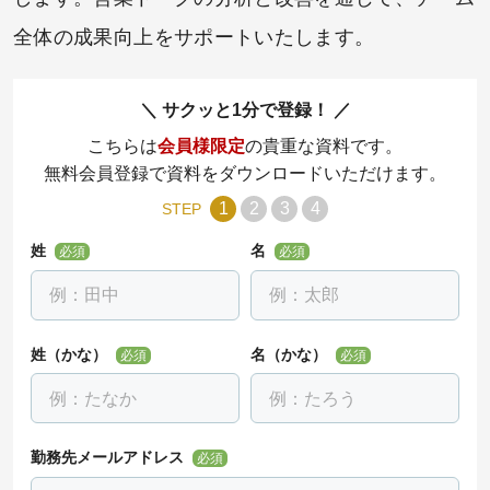
全体の成果向上をサポートいたします。
サクッと1分で登録！
こちらは
会員様限定
の貴重な資料です。
無料会員登録で資料をダウンロードいただけます。
1
2
3
4
STEP
姓
名
必須
必須
姓（かな）
名（かな）
必須
必須
勤務先メールアドレス
必須