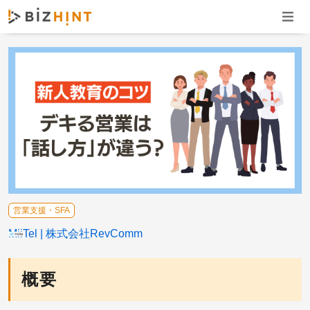
ナビゲ
営業支援・SFA
MiiTel
株式会社RevComm
概要