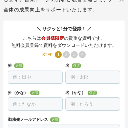
全体の成果向上をサポートいたします。
サクッと1分で登録！
こちらは
会員様限定
の貴重な資料です。
無料会員登録で資料をダウンロードいただけます。
1
2
3
4
STEP
姓
名
必須
必須
姓（かな）
名（かな）
必須
必須
勤務先メールアドレス
必須