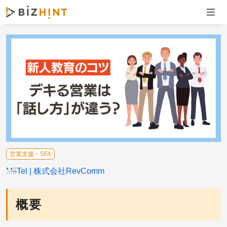
ナビゲ
営業支援・SFA
MiiTel
株式会社RevComm
概要