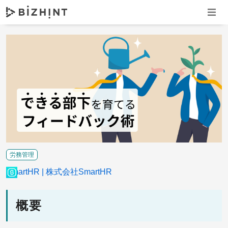
ナビゲ
労務管理
SmartHR
株式会社SmartHR
概要