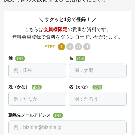
サクッと1分で登録！
こちらは
会員様限定
の貴重な資料です。
無料会員登録で資料をダウンロードいただけます。
1
2
3
4
STEP
姓
名
必須
必須
姓（かな）
名（かな）
必須
必須
勤務先メールアドレス
必須