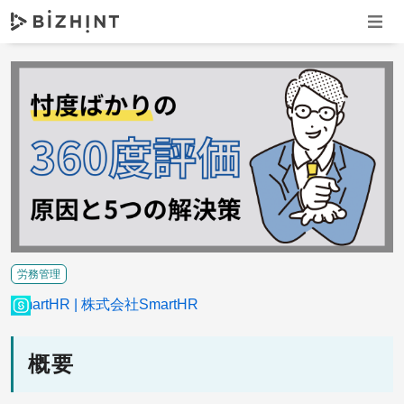
ナビゲ
労務管理
SmartHR
株式会社SmartHR
概要